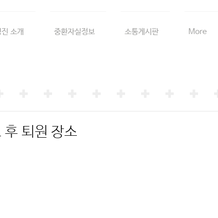
진 소개
중환자실정보
소통게시판
More
 후 퇴원 장소